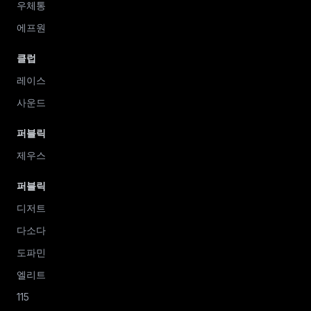
우체통
에프원
클럽
레이스
사운드
퍼블릭
제우스
퍼블릭
디저트
다소다
도파민
엘리트
115