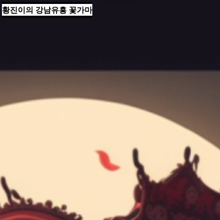
황진이의 강남유흥 꽃가마