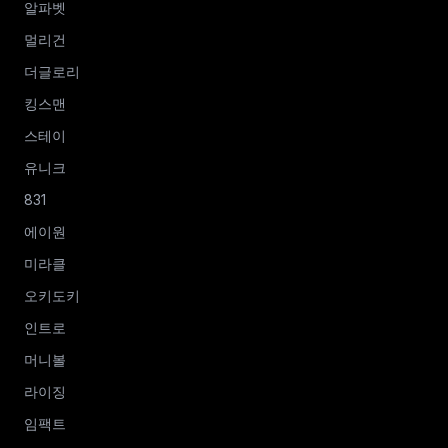
알파벳
멀리건
더글로리
킹스맨
스테이
유니크
831
에이원
미라클
오키도키
인트로
머니볼
라이징
임팩트