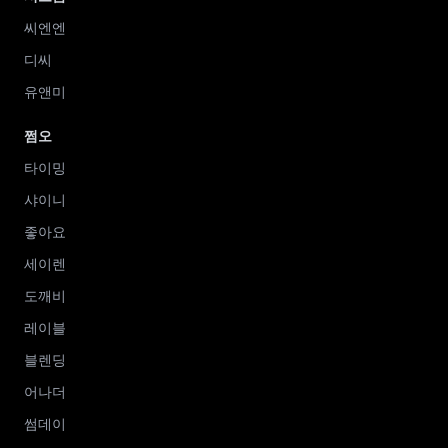
씨엔엔
디씨
유앤미
쩜오
타이밍
샤이니
좋아요
세이렌
도깨비
레이블
블렌딩
어나더
썸데이