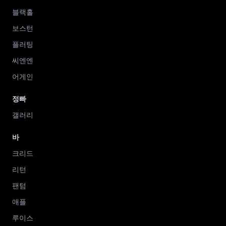
블랙홀
보스턴
플러팅
씨엔엔
어게인
정빠
갤러리
바
크리드
리턴
팬텀
애플
루이스