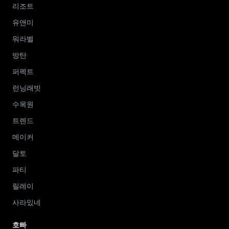
리조트
유앤미
워라벨
방탄
퍼펙트
런닝래빗
수목원
트렌드
메이커
달토
파티
릴레이
사라있네
호빠