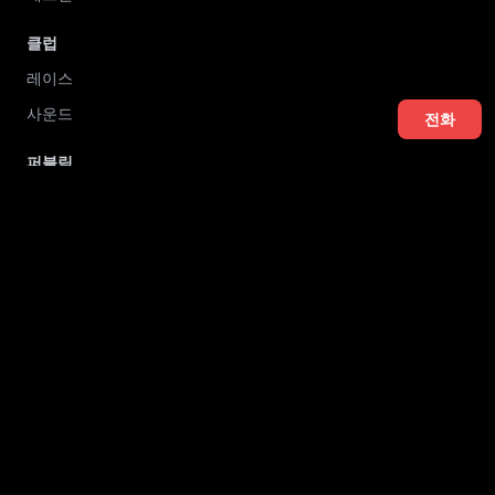
클럽
레이스
사운드
전화
퍼블릭
제우스
퍼블릭
디저트
다소다
도파민
엘리트
115
리조트
유앤미