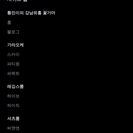
황진이의 강남유흥 꽃가마
홈
블로그
가라오케
스카이
파티원
퍼펙트
레깅스룸
하이브
하이킥
셔츠룸
씨엔엔