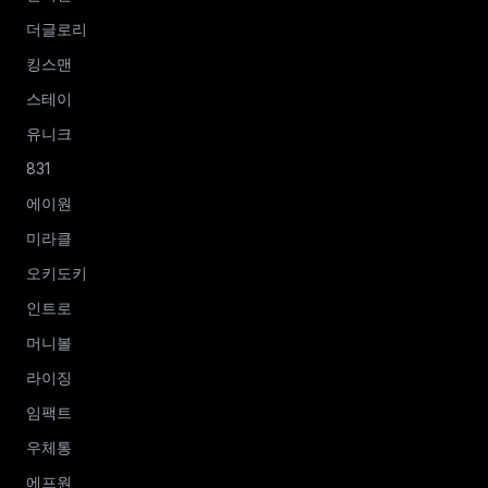
더글로리
킹스맨
스테이
유니크
831
에이원
미라클
오키도키
인트로
머니볼
라이징
임팩트
우체통
에프원