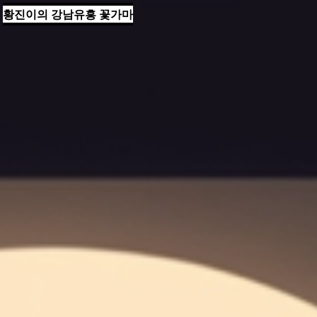
황진이의 강남유흥 꽃가마