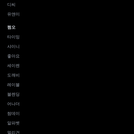
디씨
유앤미
쩜오
타이밍
샤이니
좋아요
세이렌
도깨비
레이블
블렌딩
어나더
썸데이
알파벳
멀리건