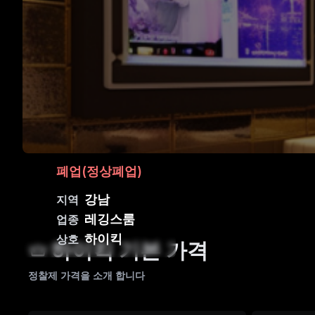
폐업(정상폐업)
강남
지역
레깅스룸
업종
하이킥
상호
하이킥 기본 가격
정찰제 가격을 소개 합니다