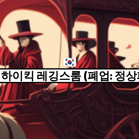
🇰🇷
 하이킥 레깅스룸 (폐업: 정상