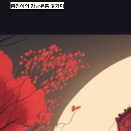
황진이의 강남유흥 꽃가마