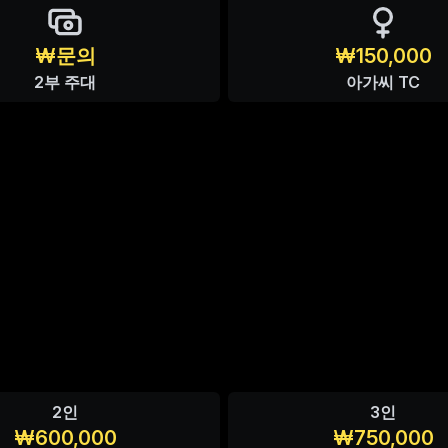
₩문의
₩150,000
2부 주대
아가씨 TC
2인
3인
₩600,000
₩750,000