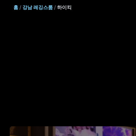
홈
/
강남 레깅스룸
/
하이킥