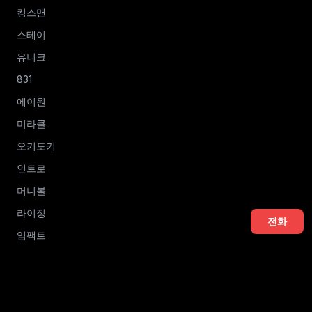
킹스맨
스테이
유니크
831
에이원
미라클
오키도키
인트로
머니볼
라이징
전화
임팩트
우체통
에프원
클럽