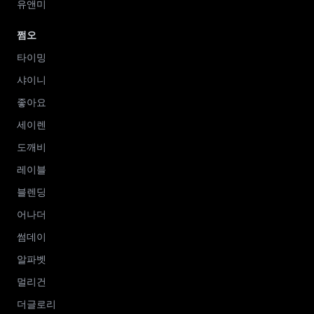
유앤미
쩜오
타이밍
샤이니
좋아요
세이렌
도깨비
레이블
블렌딩
어나더
썸데이
알파벳
멀리건
더글로리