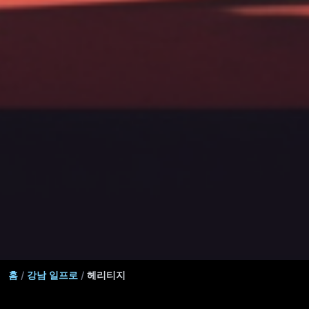
홈
/
강남 일프로
/
헤리티지