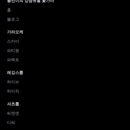
황진이의 강남유흥 꽃가마
홈
블로그
가라오케
스카이
파티원
퍼펙트
레깅스룸
하이브
하이킥
셔츠룸
씨엔엔
디씨