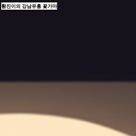
황진이의 강남유흥 꽃가마