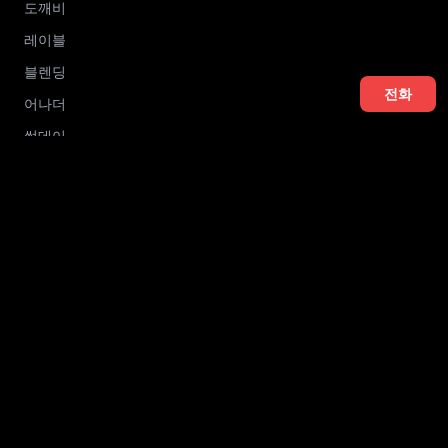
도깨비
레이블
블렌딩
전화
어나더
썸데이
알파벳
멀리건
더글로리
킹스맨
스테이
유니크
831
에이원
미라클