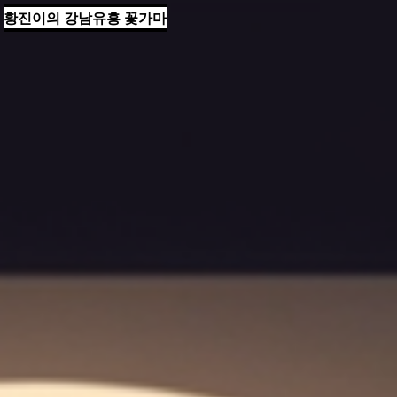
황진이의 강남유흥 꽃가마