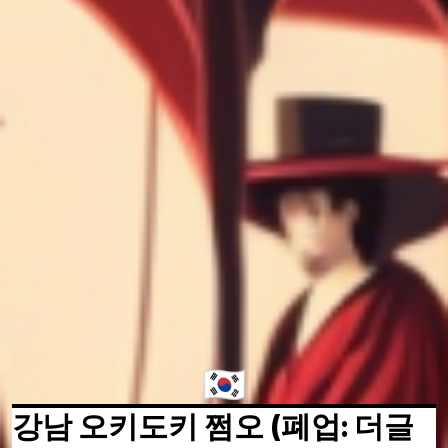
🇰🇷
강남 오키도키 쩜오 (폐업: 더글