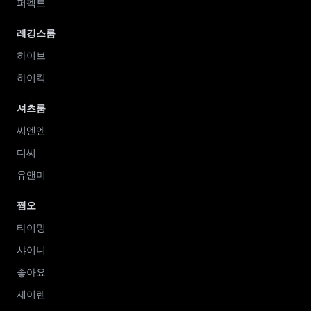
퍼펙트
레깅스룸
하이브
하이킥
셔츠룸
씨엔엔
디씨
유앤미
쩜오
타이밍
샤이니
좋아요
세이렌