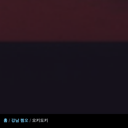
홈
/
강남 쩜오
/
오키도키