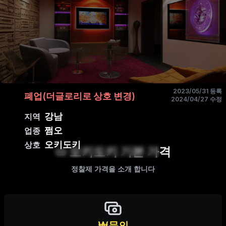
2023/05/31 등록
폐업(더글로리로 상호 변경)
2024/04/27 수정
강남
지역
쩜오
업종
오키도키
상호
오키도키 기본 가격
정찰제 가격을 소개 합니다
₩문의