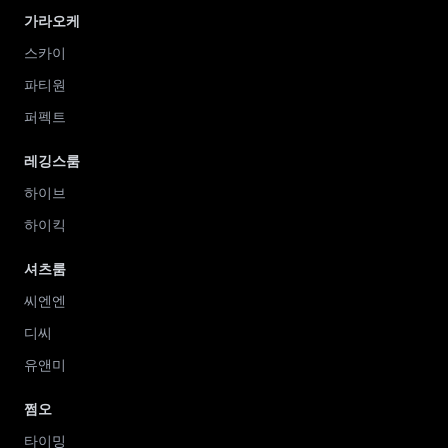
가라오케
스카이
파티원
퍼펙트
레깅스룸
하이브
하이킥
셔츠룸
씨엔엔
디씨
유앤미
쩜오
타이밍