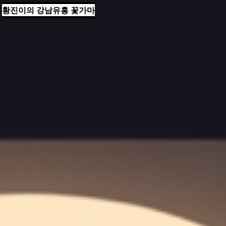
황진이의 강남유흥 꽃가마