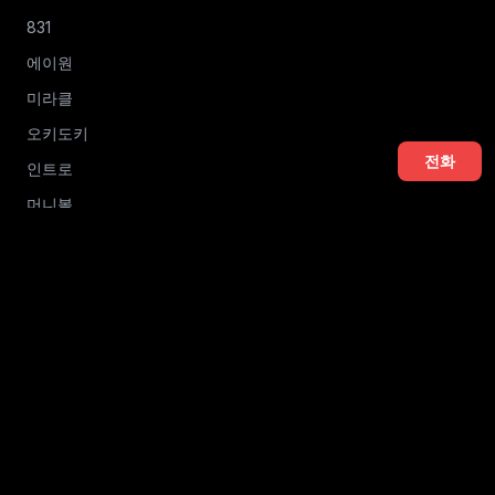
831
에이원
미라클
오키도키
전화
인트로
머니볼
라이징
임팩트
우체통
에프원
클럽
레이스
사운드