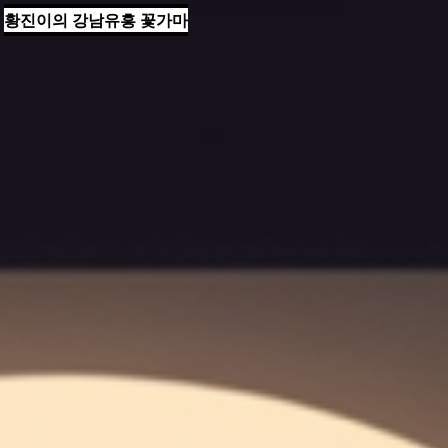
황진이의 강남유흥 꽃가마