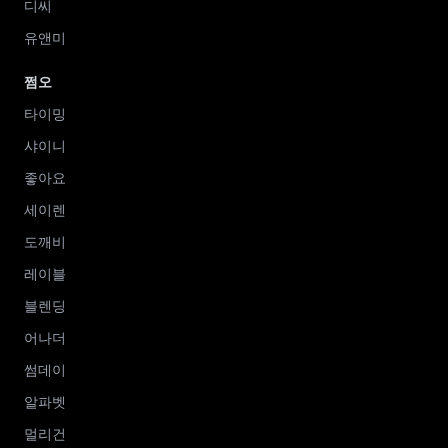
디씨
유앤미
쩜오
타이밍
샤이니
좋아요
세이렌
도깨비
레이블
블렌딩
어나더
썸데이
알파벳
멀리건