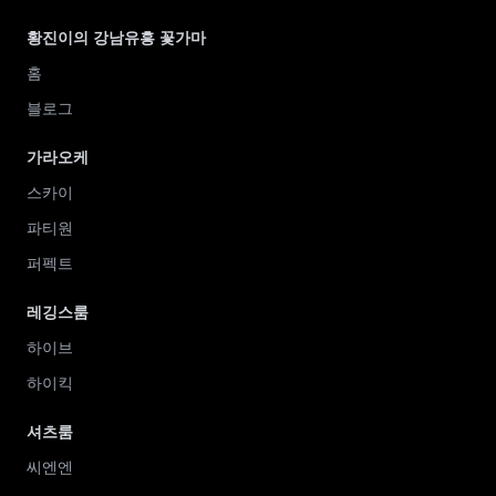
황진이의 강남유흥 꽃가마
홈
블로그
가라오케
스카이
파티원
퍼펙트
레깅스룸
하이브
하이킥
셔츠룸
씨엔엔