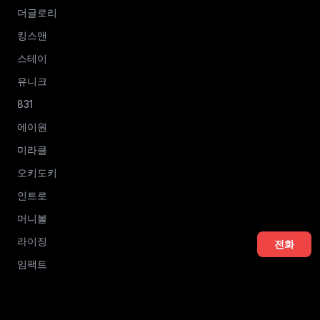
더글로리
킹스맨
스테이
유니크
831
에이원
미라클
오키도키
인트로
머니볼
라이징
전화
임팩트
우체통
에프원