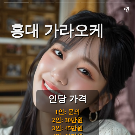
홍대 가라오케
인당 가격
1인: 문의
2인: 30만원
3인: 45만원