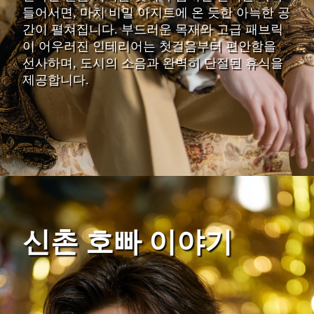
들어서면, 마치 비밀 아지트에 온 듯한 아늑한 공
간이 펼쳐집니다. 부드러운 목재와 고급 패브릭
이 어우러진 인테리어는 첫걸음부터 편안함을
선사하며, 도시의 소음과 완벽히 단절된 휴식을
제공합니다.
신촌 호빠 이야기