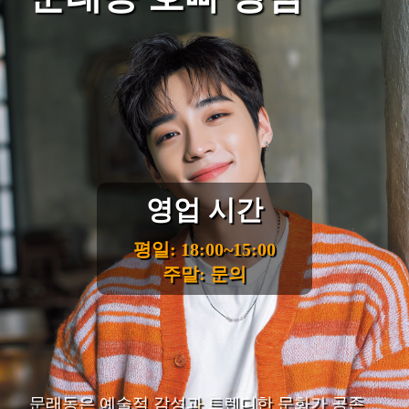
영업 시간
평일: 18:00~15:00
주말: 문의
문래동은 예술적 감성과 트렌디한 문화가 공존