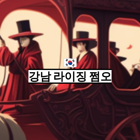
🇰🇷
강남 라이징 쩜오