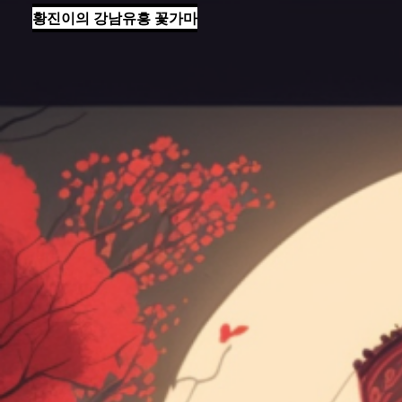
황진이의 강남유흥 꽃가마