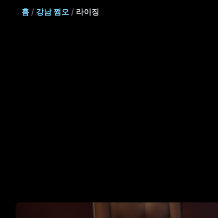
홈
/
강남 쩜오
/
라이징