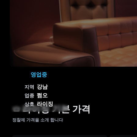
영업중
강남
지역
쩜오
업종
라이징
상호
라이징 기본 가격
정찰제 가격을 소개 합니다