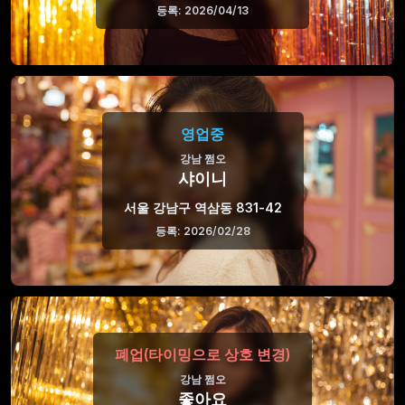
등록: 2026/04/13
영업중
강남 쩜오
샤이니
서울 강남구 역삼동 831-42
등록: 2026/02/28
폐업(타이밍으로 상호 변경)
강남 쩜오
좋아요