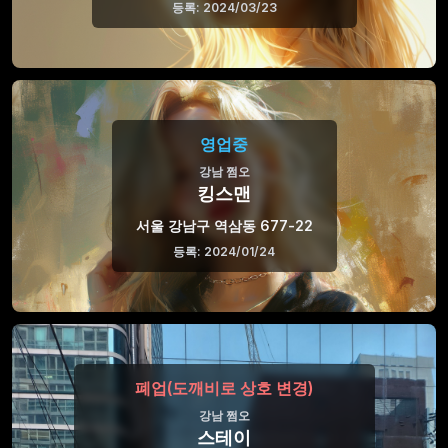
등록: 2024/03/23
영업중
강남 쩜오
킹스맨
서울 강남구 역삼동 677-22
등록: 2024/01/24
폐업(도깨비로 상호 변경)
강남 쩜오
스테이