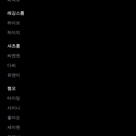
레깅스룸
하이브
하이킥
셔츠룸
씨엔엔
디씨
유앤미
쩜오
타이밍
샤이니
좋아요
세이렌