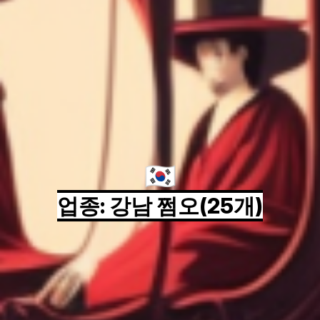
🇰🇷
업종: 강남 쩜오(25개)