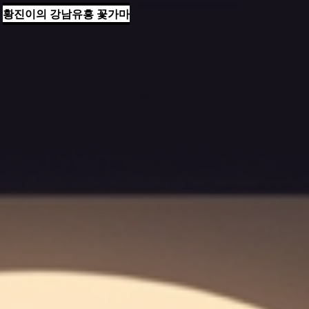
황진이의 강남유흥 꽃가마