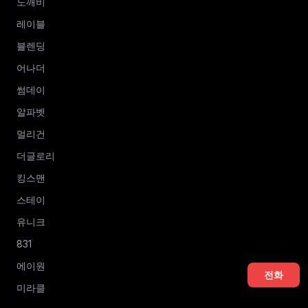
도깨비
레이블
블렌딩
어나더
썸데이
알파벳
멀리건
더글로리
킹스맨
스테이
유니크
831
에이원
전화
미라클