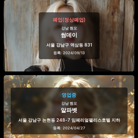
폐업(정상폐업)
강남 쩜오
썸데이
서울 강남구 역삼동 831
등록: 2024/09/13
영업중
강남 쩜오
알파벳
서울 강남구 논현동 248-7 임페리얼팰리스호텔 지하
등록: 2024/04/27