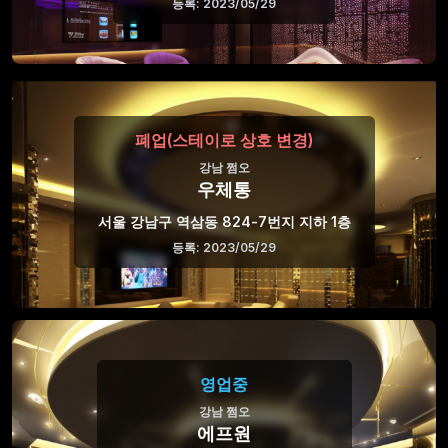
등록: 2023/05/29
폐업(스테이로 상호 변경)
강남 쩜오
우체통
서울 강남구 역삼동 824-7번지 지하 1층
등록: 2023/05/29
영업중
강남 쩜오
에프원