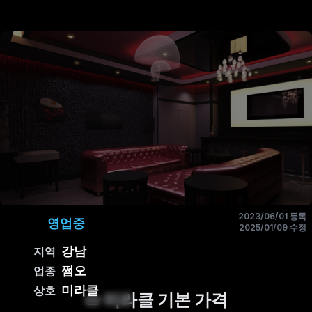
2023/06/01 등록
영업중
2025/01/09 수정
강남
지역
쩜오
업종
미라클
상호
미라클 기본 가격