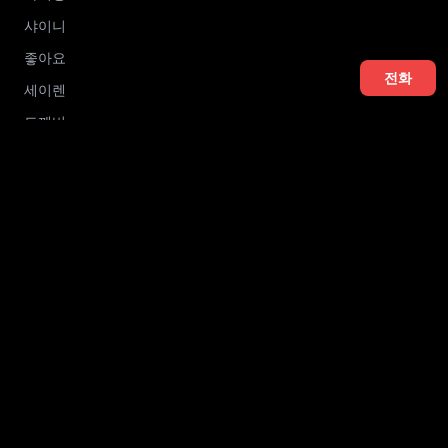
샤이니
좋아요
전화
세이렌
도깨비
레이블
블렌딩
어나더
썸데이
알파벳
멀리건
더글로리
킹스맨
스테이
유니크