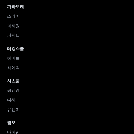
가라오케
스카이
파티원
퍼펙트
레깅스룸
하이브
하이킥
셔츠룸
씨엔엔
디씨
유앤미
쩜오
타이밍