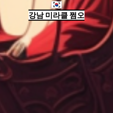
🇰🇷
강남 미라클 쩜오