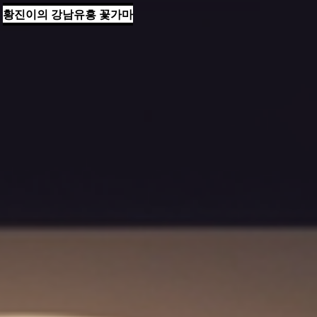
황진이의 강남유흥 꽃가마