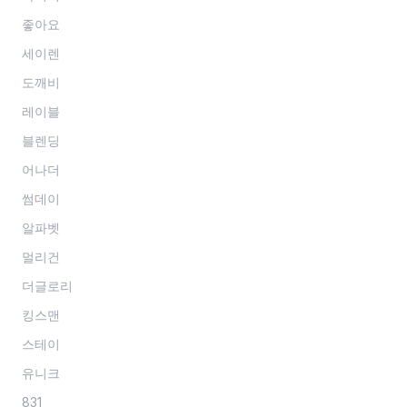
좋아요
세이렌
도깨비
레이블
블렌딩
어나더
썸데이
알파벳
멀리건
더글로리
킹스맨
스테이
유니크
831