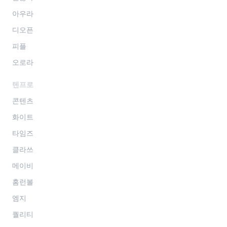
아우라
디오픈
피플
오로라
텐프로
콘텐츠
화이트
타임즈
클라쓰
메이비
홈런볼
엠지
퀄리티