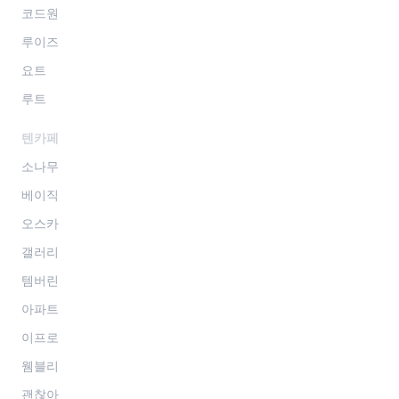
코드원
루이즈
요트
루트
텐카페
소나무
베이직
오스카
갤러리
템버린
아파트
이프로
웸블리
괜찮아