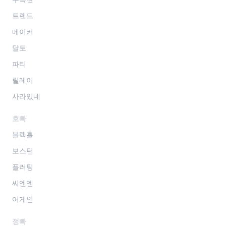
트렌드
메이커
달토
파티
릴레이
사라있네
호빠
블랙홀
보스턴
플러팅
씨엔엔
어게인
정빠