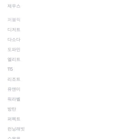
제우스
퍼블릭
디저트
다소다
도파민
엘리트
115
리조트
유앤미
워라벨
방탄
퍼펙트
런닝래빗
수목원