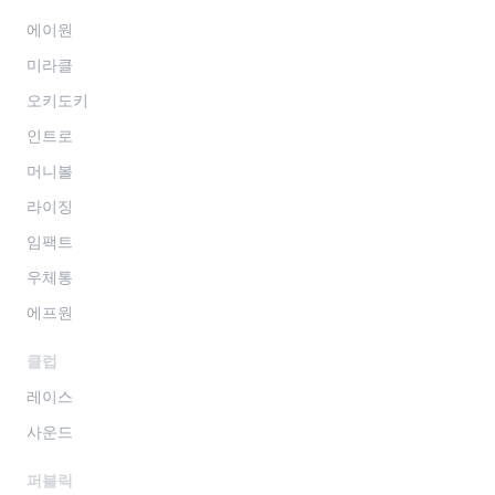
에이원
미라클
오키도키
인트로
머니볼
라이징
임팩트
우체통
에프원
클럽
레이스
사운드
퍼블릭