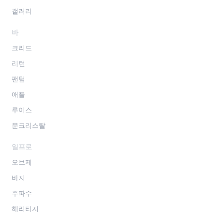
갤러리
바
크리드
리턴
팬텀
애플
루이스
문크리스탈
일프로
오브제
바지
주파수
헤리티지