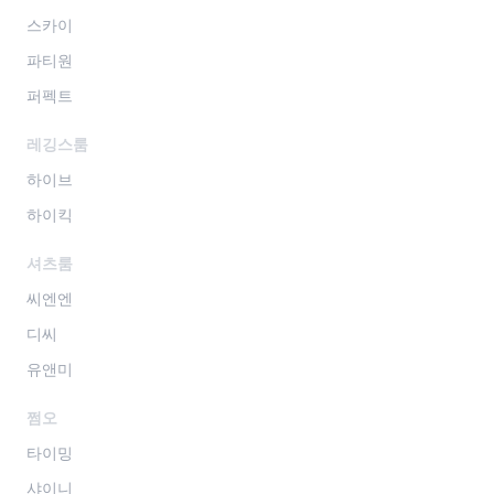
스카이
파티원
퍼펙트
레깅스룸
하이브
하이킥
셔츠룸
씨엔엔
디씨
유앤미
쩜오
타이밍
샤이니