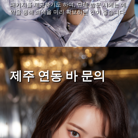
패키지를 제공하기도 하며, 단체 방문 시에는 예
약을 통해 좌석을 미리 확보하는 것이 좋습니다.
제주 연동 바 문의