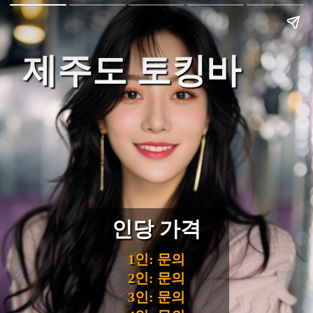
제주도 토킹바
인당 가격
1인: 문의
2인: 문의
3인: 문의