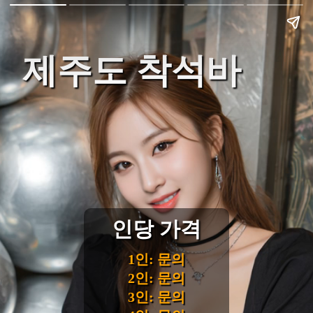
제주도 착석바
인당 가격
1인: 문의
2인: 문의
3인: 문의